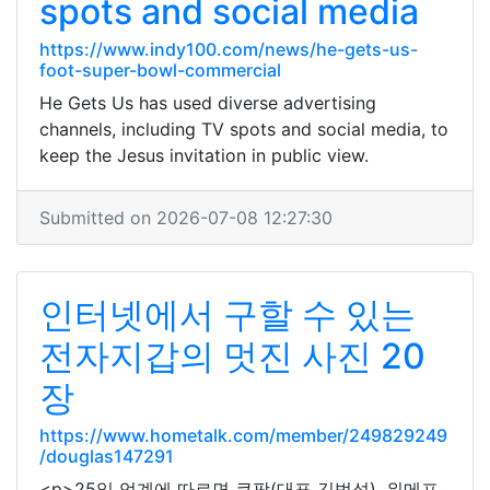
spots and social media
https://www.indy100.com/news/he-gets-us-
foot-super-bowl-commercial
He Gets Us has used diverse advertising
channels, including TV spots and social media, to
keep the Jesus invitation in public view.
Submitted on 2026-07-08 12:27:30
인터넷에서 구할 수 있는
전자지갑의 멋진 사진 20
장
https://www.hometalk.com/member/249829249
/douglas147291
<p>25일 업계에 따르면 쿠팡(대표 김범석), 위메프