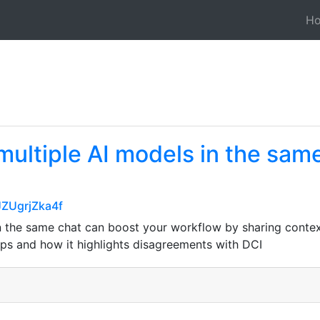
H
multiple AI models in the sam
JZUgrjZka4f
n the same chat can boost your workflow by sharing context
ps and how it highlights disagreements with DCI