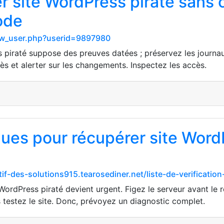
er site WordPress piraté sans
ode
show_user.php?userid=9897980
piraté suppose des preuves datées ; préservez les journaux.
cès et alerter sur les changements. Inspectez les accès.
ques pour récupérer site WordP
f-des-solutions915.tearosediner.net/liste-de-verificatio
ordPress piraté devient urgent. Figez le serveur avant le re
 testez le site. Donc, prévoyez un diagnostic complet.