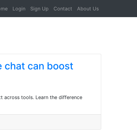
ome
Login
Sign Up
Contact
About Us
e chat can boost
 across tools. Learn the difference