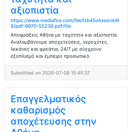
αξιοπιστία
https://www.mediafire.com/file/lzb45ohxeznki6
8/pdf-6670-55239.pdf/file
Αποφράξεις Αθήνα με ταχύτητα και αξιοπιστία.
Αναλαμβάνουμε αποχετεύσεις, νεροχύτες,
λεκάνες και φρεάτια, 24/7 με σύγχρονο
εξοπλισμό και έμπειρο προσωπικό.
Submitted on 2026-07-08 15:45:37
Επαγγελματικός
καθαρισμός
αποχέτευσης στην