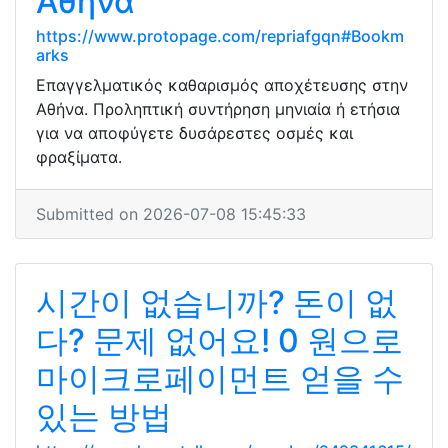
Αθήνα
https://www.protopage.com/repriafgqn#Bookm
arks
Επαγγελματικός καθαρισμός αποχέτευσης στην
Αθήνα. Προληπτική συντήρηση μηνιαία ή ετήσια
για να αποφύγετε δυσάρεστες οσμές και
φραξίματα.
Submitted on 2026-07-08 15:45:33
시간이 없습니까? 돈이 없
다? 문제 없어요! 0 원으로
마이크로페이먼트 얻을 수
있는 방법