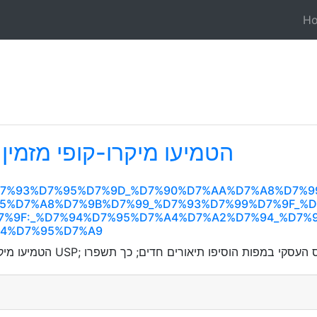
H
הטמיעו מיקרו-קופי מזמין
99%D7%93%D7%95%D7%9D_%D7%90%D7%AA%D7%A8%D7
5%D7%A8%D7%9B%D7%99_%D7%93%D7%99%D7%9F_%
7%9F:_%D7%94%D7%95%D7%A4%D7%A2%D7%94_%D7%
A4%D7%95%D7%A9