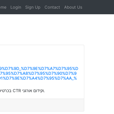
ome
Login
Sign Up
Contact
About Us
%99%D7%9D_%D7%9E%D7%A7%D7%95%D
D7%95%D7%A8%D7%95%D7%90%D7%9
91%D7%9E%D7%A4%D7%95%D7%AA_%
הטמיעו מיקרו-קופי מזמין בכותרות ומתיאורי מטא, והבליטו USP; בכרטיס העסקי במפות הוסיפו תיאורים חדים; כך תשפרו CTR וקידום אורגני.