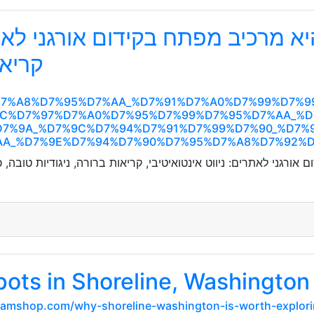
א מרכיב מפתח בקידום אורגני לאתר
קריאו
99%D7%A8%D7%95%D7%AA_%D7%91%D7%A0%D7%99%D7
9C%D7%97%D7%A0%D7%95%D7%99%D7%95%D7%AA_%
D7%9A_%D7%9C%D7%94%D7%91%D7%99%D7%90_%D7%
AA_%D7%9E%D7%94%D7%90%D7%95%D7%A8%D7%92%
אורגני לאתרים: ניווט אינטואיטיבי, קריאות ברורה, ניגודיות טובה
ts in Shoreline, Washington :
nteamshop.com/why-shoreline-washington-is-worth-explor