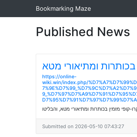
Bookmarking Maze
Published News
 בכותרות ומתיאורי מטא
https://online-
wiki.win/index.php/%D7%A7%D7%
7%9E%D7%99_%D7%9C%D7%A2%D7%9
9_%D7%97%D7%A9%D7%91%D7%95%D
D7%95%D7%91%D7%97%D7%99%D7%
Submitted on 2026-05-10 07:43:27