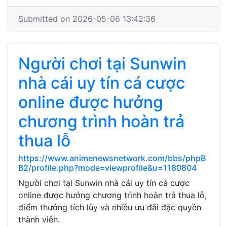
Submitted on 2026-05-06 13:42:36
Người chơi tại Sunwin
nhà cái uy tín cá cược
online được hưởng
chương trình hoàn trả
thua lỗ
https://www.animenewsnetwork.com/bbs/phpB
B2/profile.php?mode=viewprofile&u=1180804
Người chơi tại Sunwin nhà cái uy tín cá cược
online được hưởng chương trình hoàn trả thua lỗ,
điểm thưởng tích lũy và nhiều ưu đãi đặc quyền
thành viên.