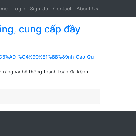
ome
Login
Sign Up
Contact
About Us
ằng, cung cấp đầy
r%C3%AD_%C4%90%E1%BB%89nh_Cao_Qu
 ràng và hệ thống thanh toán đa kênh