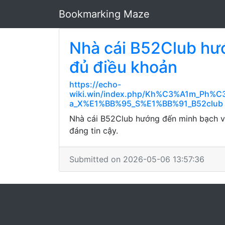
Bookmarking Maze
Nhà cái B52Club hư
đủ điều khoản
https://echo-
wiki.win/index.php/Kh%C3%A1m_Ph
a_X%E1%BB%95_S%E1%BB%91_B52club
Nhà cái B52Club hướng đến minh bạch và
đáng tin cậy.
Submitted on 2026-05-06 13:57:36