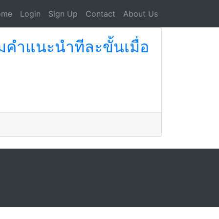
ome
Login
Sign Up
Contact
About Us
มคำแนะนำทีละขั้นเมื่อ