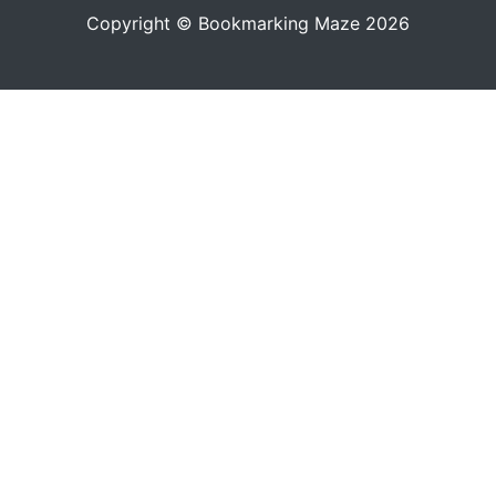
Copyright © Bookmarking Maze 2026