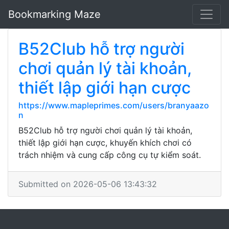
Bookmarking Maze
B52Club hỗ trợ người
chơi quản lý tài khoản,
thiết lập giới hạn cược
https://www.mapleprimes.com/users/branyaazo
n
B52Club hỗ trợ người chơi quản lý tài khoản,
thiết lập giới hạn cược, khuyến khích chơi có
trách nhiệm và cung cấp công cụ tự kiểm soát.
Submitted on 2026-05-06 13:43:32